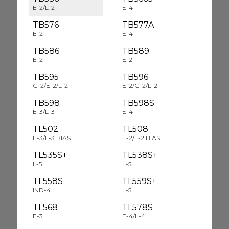
E-2/L-2
E-4
TB576
TB577A
E-2
E-4
TB586
TB589
E-2
E-2
TB595
TB596
G-2/E-2/L-2
E-2/G-2/L-2
TB598
TB598S
E-3/L-3
E-4
TL502
TL508
E-3/L-3 BIAS
E-2/L-2 BIAS
TL535S+
TL538S+
L-5
L-5
TL558S
TL559S+
IND-4
L-5
TL568
TL578S
E-3
E-4/L-4