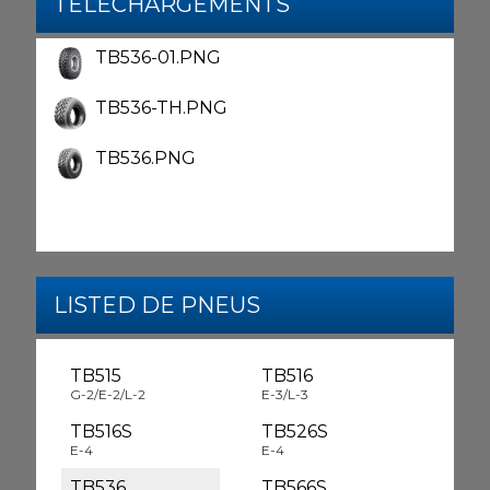
TÉLÉCHARGEMENTS
TB536-01.PNG
TB536-TH.PNG
TB536.PNG
LISTED DE PNEUS
TB515
TB516
G-2/E-2/L-2
E-3/L-3
TB516S
TB526S
E-4
E-4
TB536
TB566S