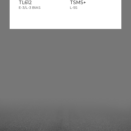
TL612
TSMS+
E-3/L-3 BIAS
L-5S