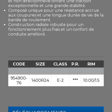
et non directionnelle offrant une traction
exceptionnelle et une grande stabilité.
Composé unique pour une résistance accrue
aux coupures et une longue durée de vie de la
bande de roulement.
Construction radiale robuste pour un
fonctionnement plus frais et un confort de
conduite amélioré.
CODE
SIZE
CLASS
P.R.
RIM
W
954900-
1400R24
E-2
***
10.00/1.5
342
76