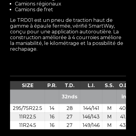
Camions régionaux
Camions de fret
Le TRD01 est un pneu de traction haut de
gamme à épaule fermée, vérifié SmartWay,
conçu pour une application autoroutière. La
construction améliorée à 4 courroies améliore
la maniabilité, le kilométrage et la possibilité de
rechapage.
SIZE
P.R.
T.D.
L.I.
S.S.
O.D.
32nds
in.
295/75R22.5
14
28
144/141
M
40.2
11R22.5
16
27
146/143
M
41.5
11R24.5
16
27
149/146
M
43.5