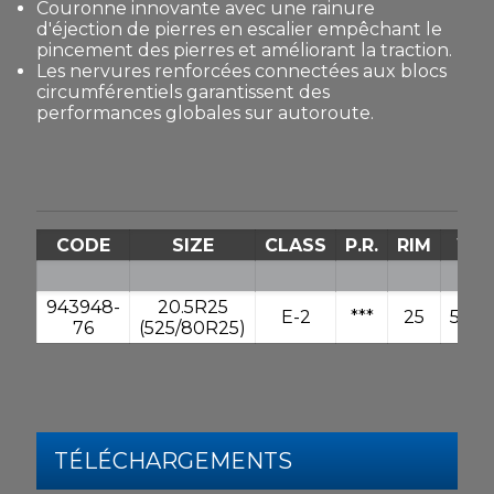
Couronne innovante avec une rainure
d'éjection de pierres en escalier empêchant le
pincement des pierres et améliorant la traction.
Les nervures renforcées connectées aux blocs
circumférentiels garantissent des
performances globales sur autoroute.
CODE
SIZE
CLASS
P.R.
RIM
WT
943948-
20.5R25
E-2
***
25
544.
76
(525/80R25)
TÉLÉCHARGEMENTS