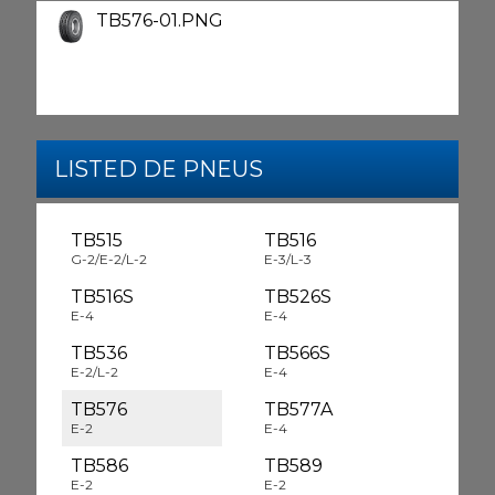
TB576-01.PNG
LISTED DE PNEUS
TB515
TB516
G-2/E-2/L-2
E-3/L-3
TB516S
TB526S
E-4
E-4
TB536
TB566S
E-2/L-2
E-4
TB576
TB577A
E-2
E-4
TB586
TB589
E-2
E-2