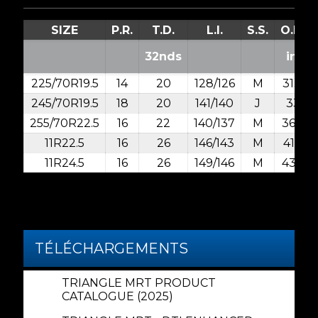
SIZE
P.R.
T.D.
L.I.
S.S.
O.D.
32nds
in.
225/70R19.5
14
20
128/126
M
31.9
245/70R19.5
18
20
141/140
J
33
255/70R22.5
16
22
140/137
M
36.6
11R22.5
16
26
146/143
M
41.5
11R24.5
16
26
149/146
M
43.5
TÉLÉCHARGEMENTS
TRIANGLE MRT PRODUCT
CATALOGUE (2025)